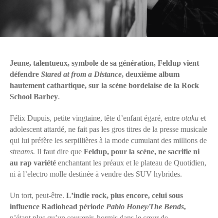
Jeune, talentueux, symbole de sa génération, Feldup vient
défendre
Stared at from a Distance
, deuxième album
hautement cathartique, sur la scène bordelaise de la Rock
School Barbey
.
Félix Dupuis, petite vingtaine, tête d’enfant égaré, entre
otaku
et
adolescent attardé, ne fait pas les gros titres de la presse musicale
qui lui préfère les serpillières à la mode cumulant des millions de
streams.
Il faut dire que
Feldup, pour la scène, ne sacrifie ni
au rap variété
enchantant les préaux et le plateau de Quotidien,
ni à l’electro molle destinée à vendre des SUV hybrides.
Un tort, peut-être.
L’indie rock, plus encore, celui sous
influence Radiohead période
Pablo Honey/The Bends
,
n’étant plus qu’un souvenir, hormis dans le cœur de