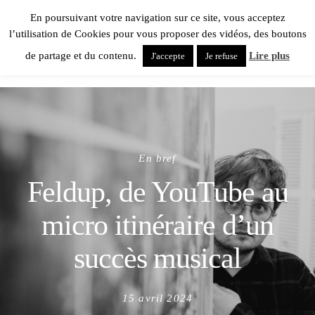
En poursuivant votre navigation sur ce site, vous acceptez
l’utilisation de Cookies pour vous proposer des vidéos, des boutons
de partage et du contenu.
Lire plus
J'accepte
Je refuse
En bref
Feldup, de YouTube au
micro itinéraire d’un
succès musical
Posted
15 avril 2024
on