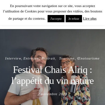
En poursuivant votre navigation sur ce site, vous acceptez
l’utilisation de Cookies pour vous proposer des vidéos, des boutons
de partage et du contenu.
Lire plus
J'accepte
Je refuse
Interview, Entretien, Portrait
Tourisme, Œnotourisme
Festival Chais Alriq :
l’appétit du vin nature
Posted
2 novembre 2023
on