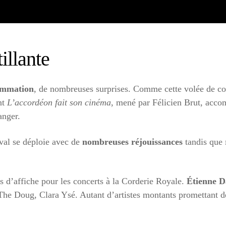
illante
rammation
, de nombreuses surprises. Comme cette volée de con
nt
L’accordéon fait son cinéma
, mené par Félicien Brut, acco
anger.
ival se déploie avec de
nombreuses réjouissances
tandis que
es d’affiche pour les concerts à la Corderie Royale.
Étienne 
 The Doug, Clara Ysé. Autant d’artistes montants promettant 