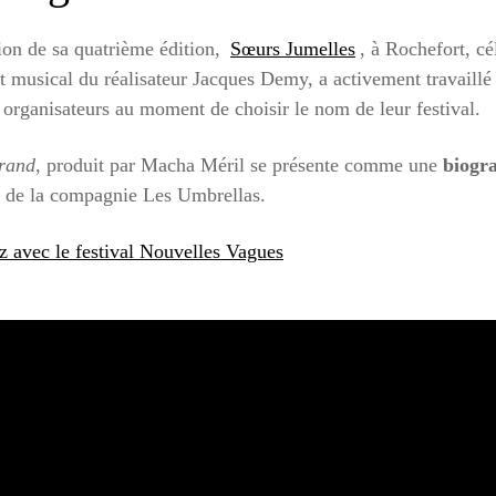
tion de sa quatrième édition,
Sœurs Jumelles
, à Rochefort, 
 musical du réalisateur Jacques Demy, a activement travaillé
 organisateurs au moment de choisir le nom de leur festival.
grand,
produit par Macha Méril se présente comme une
biogr
s de la compagnie Les Umbrellas.
tz avec le festival Nouvelles Vagues