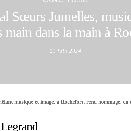
Cinéma
Festival
val Sœurs Jumelles, musiq
 main dans la main à Ro
Posted
21 juin 2024
on
, mêlant musique et image, à Rochefort, rend hommage, en
 Legrand