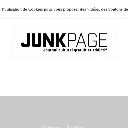
ase install and activate Powerkit plugin from Appearance → In
z l’utilisation de Cookies pour vous proposer des vidéos, des boutons d