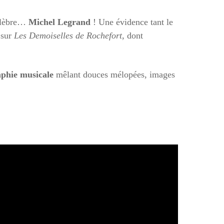
célèbre…
Michel Legrand
! Une évidence tant le
 sur
Les Demoiselles de Rochefort,
dont
aphie musicale
mêlant douces mélopées, images