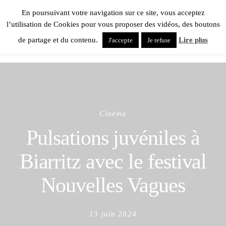
En poursuivant votre navigation sur ce site, vous acceptez
l’utilisation de Cookies pour vous proposer des vidéos, des boutons
de partage et du contenu.
Lire plus
J'accepte
Je refuse
Cinéma
Pulsations juvéniles à
Biarritz avec le festival
Nouvelles Vagues
Posted
13 juin 2024
on