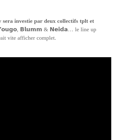
sera investie par deux collectifs tplt et
 & 𝗬𝗼𝘂𝗴𝗼, 𝗕𝗹𝘂𝗺𝗺 & 𝗡𝗲𝗶𝗱𝗮… le line up
it vite afficher complet.