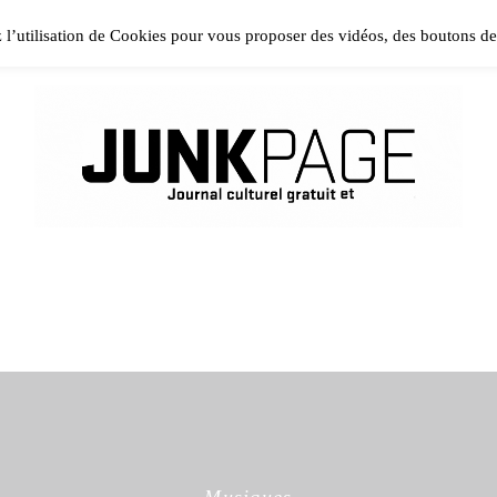
ase install and activate Powerkit plugin from Appearance → In
z l’utilisation de Cookies pour vous proposer des vidéos, des boutons d