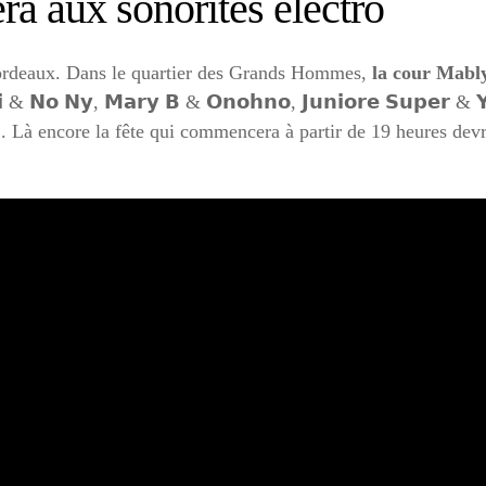
a aux sonorités électro
 Bordeaux. Dans le quartier des Grands Hommes,
la cour Mably 
𝗿𝗶 & 𝗡𝗼 𝗡𝘆, 𝗠𝗮𝗿𝘆 𝗕 & 𝗢𝗻𝗼𝗵𝗻𝗼, 𝗝𝘂𝗻𝗶𝗼𝗿𝗲 𝗦𝘂𝗽𝗲𝗿
. Là encore la fête qui commencera à partir de 19 heures devra