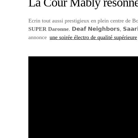
La Cour Mably résonner
Ecrin tout aussi prestigieux en plein centre de
SUPER Daronne
. 𝗗𝗲𝗮𝗳 𝗡𝗲𝗶𝗴𝗵𝗯𝗼𝗿𝘀, 𝗦𝗮
annonce
une soirée électro de qualité supérieure