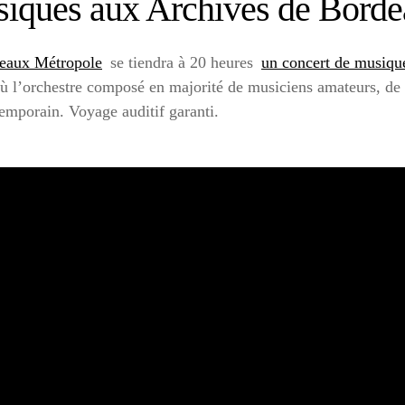
usiques aux Archives de Bord
deaux Métropole
se tiendra à 20 heures
un concert de musiq
ù l’orchestre composé en majorité de musiciens amateurs, de 
emporain. Voyage auditif garanti.