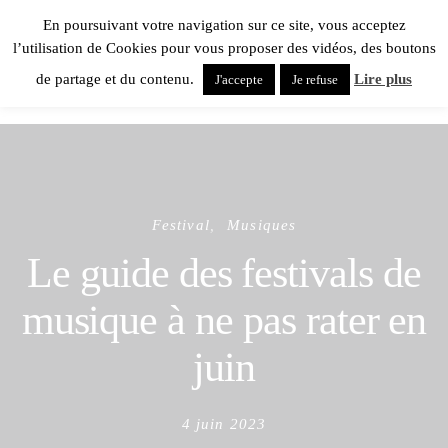
En poursuivant votre navigation sur ce site, vous acceptez
l’utilisation de Cookies pour vous proposer des vidéos, des boutons
de partage et du contenu.
Lire plus
J'accepte
Je refuse
Festival
Musiques
Le guide des festivals de
musique à ne pas rater en
juin
Posted
4 juin 2023
on