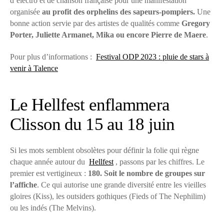
d’électro et de chanson française pour une manifestation
organisée
au profit des orphelins des sapeurs-pompiers.
Une
bonne action servie par des artistes de qualités comme
Gregory
Porter, Juliette Armanet, Mika ou encore Pierre de Maere
.
Pour plus d’informations :
Festival ODP 2023 : pluie de stars à
venir à Talence
Le Hellfest enflammera
Clisson du 15 au 18 juin
Si les mots semblent obsolètes pour définir la folie qui règne
chaque année autour du
Hellfest
, passons par les chiffres. Le
premier est vertigineux :
180. Soit le nombre de groupes sur
l’affiche
. Ce qui autorise une grande diversité entre les vieilles
gloires (Kiss), les outsiders gothiques (Fieds of The Nephilim)
ou les indés (The Melvins).