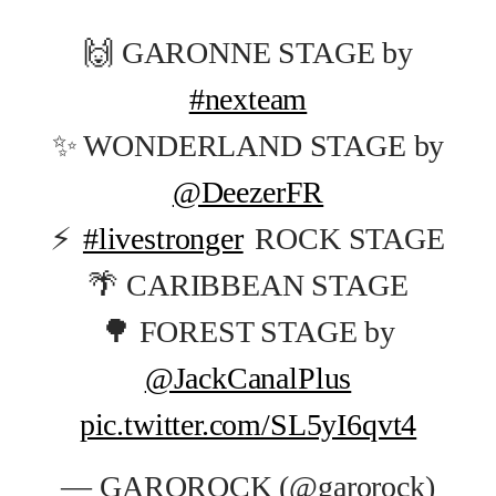
🙌 GARONNE STAGE by
#nexteam
✨ WONDERLAND STAGE by
@DeezerFR
⚡
#livestronger
ROCK STAGE
🌴 CARIBBEAN STAGE
🌳 FOREST STAGE by
@JackCanalPlus
pic.twitter.com/SL5yI6qvt4
— GAROROCK (@garorock)