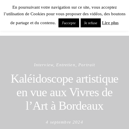
En poursuivant votre navigation sur ce site, vous acceptez
l’utilisation de Cookies pour vous proposer des vidéos, des boutons
de partage et du contenu.
Lire plus
J'accepte
Je refuse
Interview, Entretien, Portrait
Kaléidoscope artistique
en vue aux Vivres de
l’Art à Bordeaux
Posted
4 septembre 2024
on