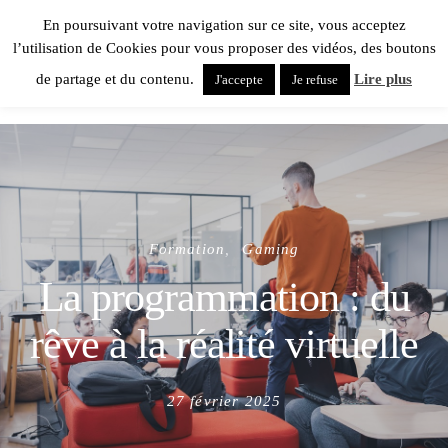
En poursuivant votre navigation sur ce site, vous acceptez
l’utilisation de Cookies pour vous proposer des vidéos, des boutons
de partage et du contenu.
Lire plus
J'accepte
Je refuse
Formation
Gaming
La programmation : du
rêve à la réalité virtuelle
Posted
27 février 2025
on