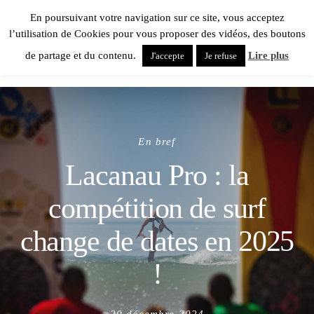
En poursuivant votre navigation sur ce site, vous acceptez
l’utilisation de Cookies pour vous proposer des vidéos, des boutons
de partage et du contenu.
Lire plus
J'accepte
Je refuse
En bref
Lacanau Pro : la
compétition de surf
change de dates en 2025
!
Posted
20 décembre 2024