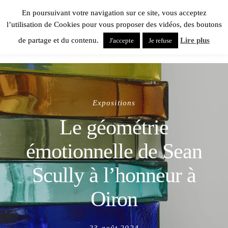
En poursuivant votre navigation sur ce site, vous acceptez
l’utilisation de Cookies pour vous proposer des vidéos, des boutons
de partage et du contenu.
Lire plus
J'accepte
Je refuse
Expositions
Le géométrie
émotionnelle de Sean
Scully à l’honneur à
Oiron
Posted
23 août 2024