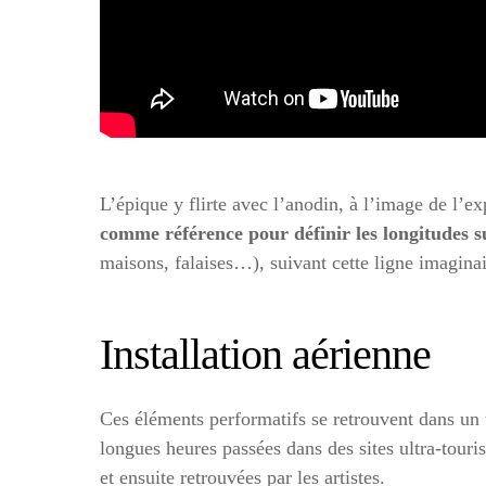
L’épique y flirte avec l’anodin, à l’image de l’ex
comme référence pour définir les longitudes s
maisons, falaises…), suivant cette ligne imaginai
Installation aérienne
Ces éléments performatifs se retrouvent dans un 
longues heures passées dans des sites ultra-touris
et ensuite retrouvées par les artistes.