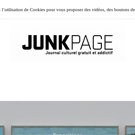
ase install and activate Powerkit plugin from Appearance → In
z l’utilisation de Cookies pour vous proposer des vidéos, des boutons d