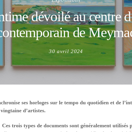
Expositions
ntime dévoilé au centre d
contemporain de Meyma
Posted
30 avril 2024
on
ronise ses horloges sur le tempo du quotidien et de l’i
vingtaine d’artistes.
…
Ces trois types de documents sont généralement utilisés p