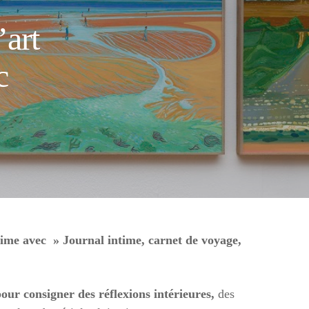
’art
c
ntime avec »
Journal intime, carnet de voyage,
our consigner des réflexions intérieures,
des