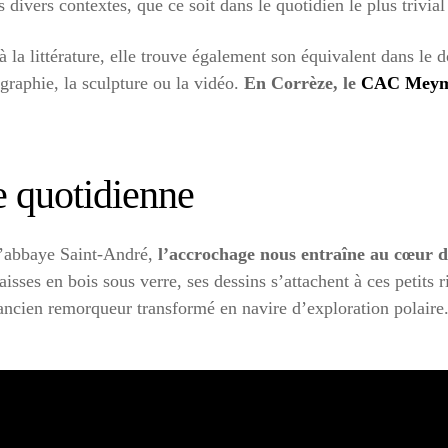
ivers contextes, que ce soit dans le quotidien le plus trivial 
à la littérature, elle trouve également son équivalent dans le 
ographie, la sculpture ou la vidéo.
En Corrèze, le
CAC Mey
ie quotidienne
l’abbaye Saint-André,
l’accrochage nous entraîne au cœur de
isses en bois sous verre, ses dessins s’attachent à ces petits r
ancien remorqueur transformé en navire d’exploration polaire