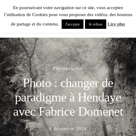
En poursuivant votre navigation sur ce site, vous acceptez
l’utilisation de Cookies pour vous proposer des vidéos, des boutons
de partage et du contenu.
Lire plus
J'accepte
Je refuse
Photographie
Photo : changer de
paradigme à Hendaye
avec Fabrice Domenet
Posted
9 décembre 2024
on