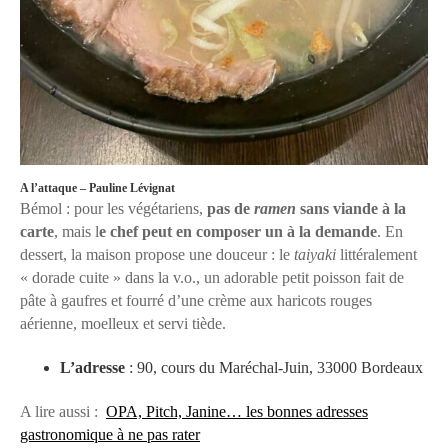
A l’attaque – Pauline Lévignat
Bémol : pour les végétariens,
pas de
ramen
sans viande à la
carte
, mais l
e chef peut en composer un à la demande
. En
dessert, la maison propose une douceur : le
taiyaki
littéralement
« dorade cuite » dans la v.o., un adorable petit poisson fait de
pâte à gaufres et fourré d’une crème aux haricots rouges
aérienne, moelleux et servi tiède.
L’adresse
: 90, cours du Maréchal-Juin, 33000 Bordeaux
A lire aussi :
OPA, Pitch, Janine… les bonnes adresses
gastronomique à ne pas rater