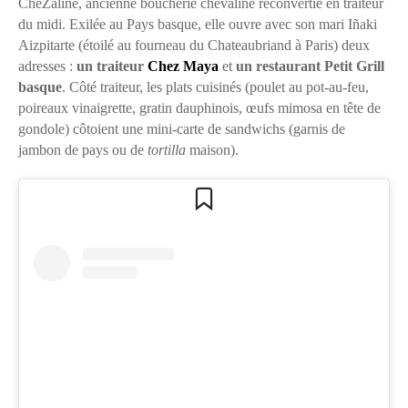
CheZaline, ancienne boucherie chevaline reconvertie en traiteur
du midi. Exilée au Pays basque, elle ouvre avec son mari Iñaki
Aizpitarte (étoilé au fourneau du Chateaubriand à Paris) deux
adresses :
un traiteur
Chez Maya
et
un restaurant Petit Grill
basque
. Côté traiteur, les plats cuisinés (poulet au pot-au-feu,
poireaux vinaigrette, gratin dauphinois, œufs mimosa en tête de
gondole) côtoient une mini-carte de sandwichs (garnis de
jambon de pays ou de
tortilla
maison).