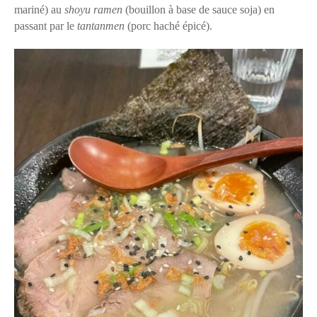
mariné) au
shoyu ramen
(bouillon à base de sauce soja) en
passant par le
tantanmen
(porc haché épicé).