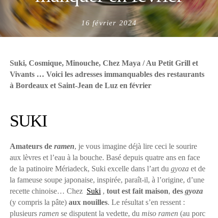
Posted
16 février 2024
on
Suki, Cosmique, Minouche, Chez Maya / Au Petit Grill et
Vivants … Voici les adresses immanquables des restaurants
à Bordeaux et Saint-Jean de Luz en février
SUKI
Amateurs de
ramen
, je vous imagine déjà lire ceci le sourire
aux lèvres et l’eau à la bouche. Basé depuis quatre ans en face
de la patinoire Mériadeck, Suki excelle dans l’art du
gyoza
et de
la fameuse soupe japonaise, inspirée, paraît-il, à l’origine, d’une
recette chinoise… Chez
Suki
,
tout est fait maison
,
des
gyoza
(y compris la pâte)
aux nouilles
. Le résultat s’en ressent :
plusieurs
ramen
se disputent la vedette, du
miso ramen
(au porc