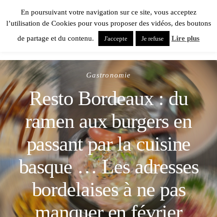
En poursuivant votre navigation sur ce site, vous acceptez
l’utilisation de Cookies pour vous proposer des vidéos, des boutons
de partage et du contenu.
Lire plus
J'accepte
Je refuse
Gastronomie
Resto Bordeaux : du
ramen aux burgers en
passant par la cuisine
basque … Les adresses
bordelaises à ne pas
manquer en février