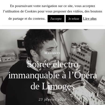
En poursuivant votre navigation sur ce site, vous acceptez
l’utilisation de Cookies pour vous proposer des vidéos, des boutons
de partage et du contenu.
Lire plus
J'accepte
Je refuse
Musiques
Soirée électro
immanquable à l’Opéra
de Limoges
Posted
23 janvier 2024
on