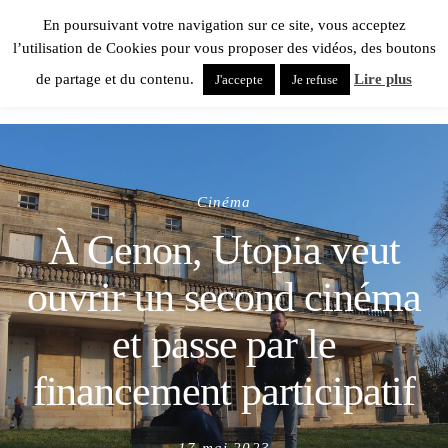
En poursuivant votre navigation sur ce site, vous acceptez
l’utilisation de Cookies pour vous proposer des vidéos, des boutons
de partage et du contenu.
Lire plus
J'accepte
Je refuse
Cinéma
À Cenon, Utopia veut
ouvrir un second cinéma
et passe par le
financement participatif
Posted
17 mai 2023