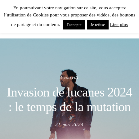
En poursuivant votre navigation sur ce site, vous acceptez
l’utilisation de Cookies pour vous proposer des vidéos, des boutons
de partage et du contenu.
Lire plus
J'accepte
Je refuse
Festival
Invasion de lucanes 2024
: le temps de la mutation
Posted
21 mai 2024
on