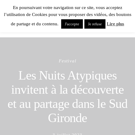
En poursuivant votre navigation sur ce site, vous acceptez
l’utilisation de Cookies pour vous proposer des vidéos, des boutons
de partage et du contenu.
Lire plus
J'accepte
Je refuse
Festival
Les Nuits Atypiques
invitent à la découverte
et au partage dans le Sud
Gironde
Posted
3 juillet 2023