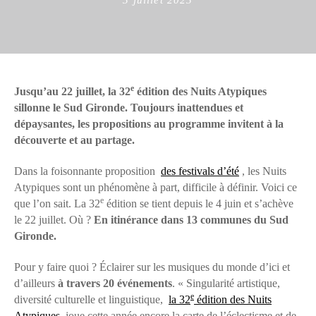
on
e
Jusqu’au 22 juillet, la 32
édition des Nuits Atypiques
sillonne le Sud Gironde. Toujours inattendues et
dépaysantes, les propositions au programme invitent à la
découverte et au partage.
Dans la foisonnante proposition
des festivals d’été
, les Nuits
Atypiques sont un phénomène à part, difficile à définir. Voici ce
e
que l’on sait. La 32
édition se tient depuis le 4 juin et s’achève
le 22 juillet. Où ?
En itinérance dans 13 communes du Sud
Gironde.
Pour y faire quoi ? Éclairer sur les musiques du monde d’ici et
d’ailleurs
à travers 20 événements
. « Singularité artistique,
e
diversité culturelle et linguistique,
la 32
édition des Nuits
Atypiques
joue cette année encore la carte de l’éclectisme et de