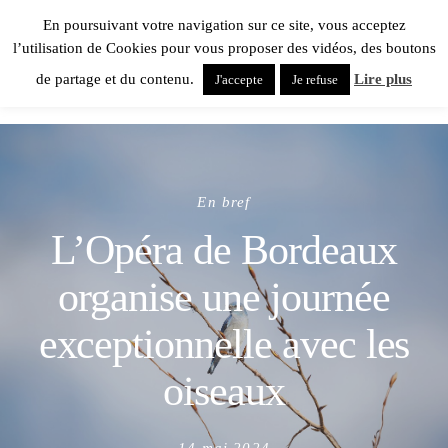
En poursuivant votre navigation sur ce site, vous acceptez
l’utilisation de Cookies pour vous proposer des vidéos, des boutons
de partage et du contenu.
Lire plus
J'accepte
Je refuse
En bref
L’Opéra de Bordeaux
organise une journée
exceptionnelle avec les
oiseaux
Posted
14 mai 2024