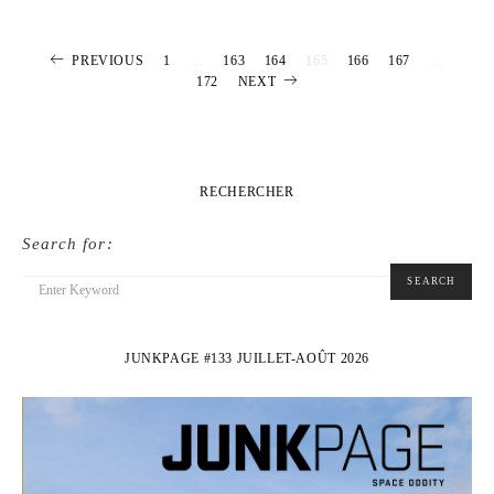
Pagination
PREVIOUS
1
…
163
164
165
166
167
…
172
NEXT
des
publications
RECHERCHER
Search for:
SEARCH
JUNKPAGE #133 JUILLET-AOÛT 2026