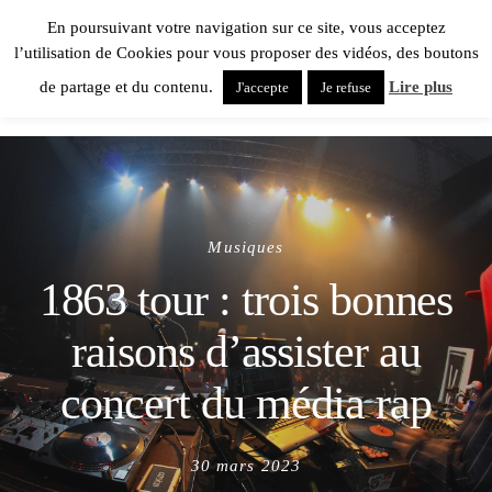
En poursuivant votre navigation sur ce site, vous acceptez
l’utilisation de Cookies pour vous proposer des vidéos, des boutons
de partage et du contenu.
Lire plus
J'accepte
Je refuse
Musiques
1863 tour : trois bonnes
raisons d’assister au
concert du média rap
Posted
30 mars 2023
on