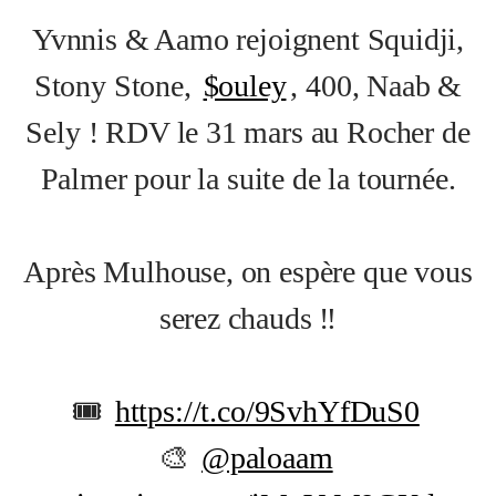
Yvnnis & Aamo rejoignent Squidji,
Stony Stone,
$ouley
, 400, Naab &
Sely ! RDV le 31 mars au Rocher de
Palmer pour la suite de la tournée.
Après Mulhouse, on espère que vous
serez chauds ‼️
🎟
https://t.co/9SvhYfDuS0
🎨
@paloaam