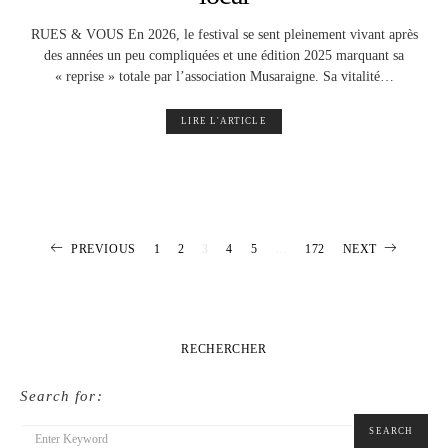
RUES & VOUS En 2026, le festival se sent pleinement vivant après
des années un peu compliquées et une édition 2025 marquant sa
« reprise » totale par l’association Musaraigne. Sa vitalité…
LIRE L'ARTICLE
Pagination
PREVIOUS
1
2
3
4
5
…
172
NEXT
des
publications
RECHERCHER
Search for:
SEARCH